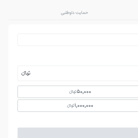
حمایت داوطلبی
تومانءءء
50,000
تومانءءء
1,000,000
تومانءءء