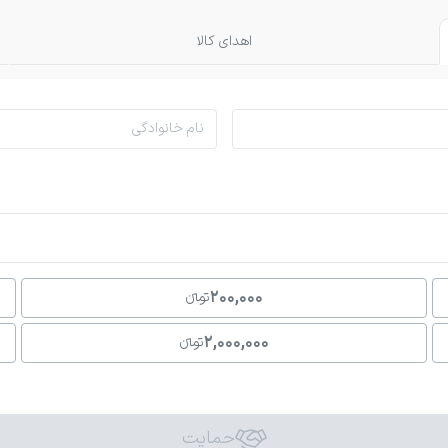
اهدای کالا
200,000
تومانءءء
2,000,000
تومانءءء
حمایت