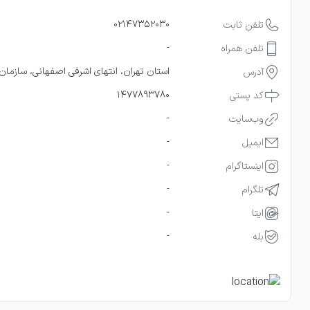
02147352030
تلفن ثابت
-
تلفن همراه
استان تهران، انتهای اشرفی اصفهانی، سازمان مرکزی دانشگاه ازا
‌آدرس
1477893780
کد پستی
-
وب‌سایت
-
ایمیل
-
اینستاگرام
-
تلگرام
-
ایتا
-
بله