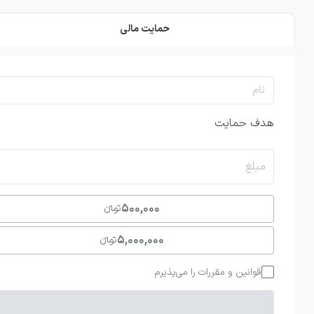
حمایت مالی
هدف حمایت
مبلغ
500,000
تومانءءء
5,000,000
تومانءءء
قوانین و مقررات را می‌پذیرم